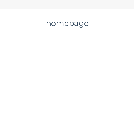
homepage
“Abans d’anar a la Clínica,
tenia forts dolors a la zona
lumbar. Gracies al tractament
d’osteopatia, les molèsties
han disminuït moltíssim. Molt
contenta amb els resultats!”
Montse