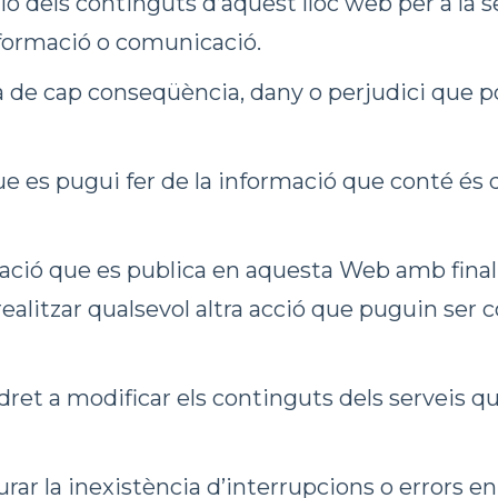
ó dels continguts d’aquest lloc web per a la se
nsformació o comunicació.
e cap conseqüència, dany o perjudici que po
e es pugui fer de la informació que conté és d
mació que es publica en aquesta Web amb finalitat
 realitzar qualsevol altra acció que puguin ser 
et a modificar els continguts dels serveis qu
 la inexistència d’interrupcions o errors en 