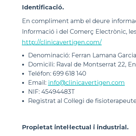
Identificació.
En compliment amb el deure informació re
Informació i del Comerç Electrònic, le
http://clinicavertigen.com/
Denominació: Ferran Lamana Garci
Domicili: Raval de Montserrat 22, Ent
Teléfon: 699 618 140
Email:
info@clinicavertigen.com
NIF: 45494483T
Registrat al Col·legi de fisioterape
Propietat intel·lectual i industrial.