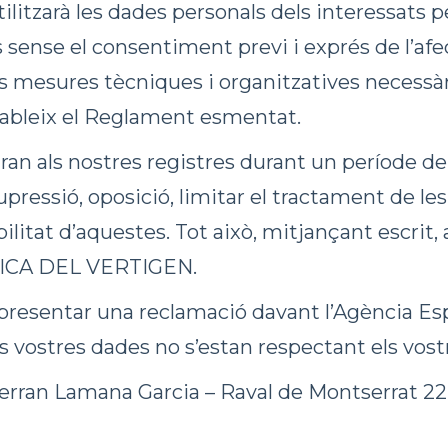
tzarà les dades personals dels interessats pe
 sense el consentiment previ i exprés de l’afe
les mesures tècniques i organitzatives necessà
ableix el Reglament esmentat.
ran als nostres registres durant un període de
 supressió, oposició, limitar el tractament de le
tabilitat d’aquestes. Tot això, mitjançant esc
CLÍNICA DEL VERTIGEN.
resentar una reclamació davant l’Agència Esp
 vostres dades no s’estan respectant els vostr
Ferran Lamana Garcia – Raval de Montserrat 22,