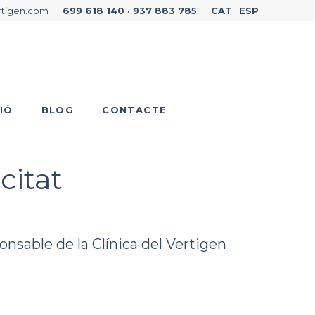
rtigen.com
699 618 140 · 937 883 785
CAT
ESP
IÓ
BLOG
CONTACTE
citat
nsable de la Clínica del Vertigen