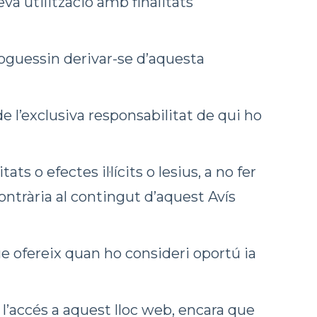
va utilització amb finalitats
guessin derivar-se d’aquesta
e l’exclusiva responsabilitat de qui ho
s o efectes il·lícits o lesius, a no fer
contrària al contingut d’aquest Avís
e ofereix quan ho consideri oportú ia
l’accés a aquest lloc web, encara que