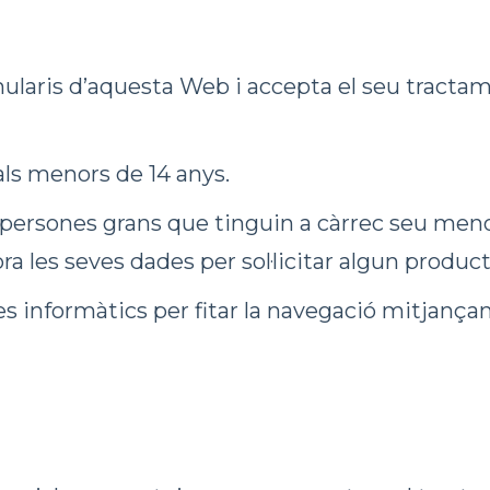
ormularis d’aquesta Web i accepta el seu trac
 als menors de 14 anys.
rsones grans que tinguin a càrrec seu menors
a les seves dades per sol·licitar algun product
informàtics per fitar la navegació mitjançant