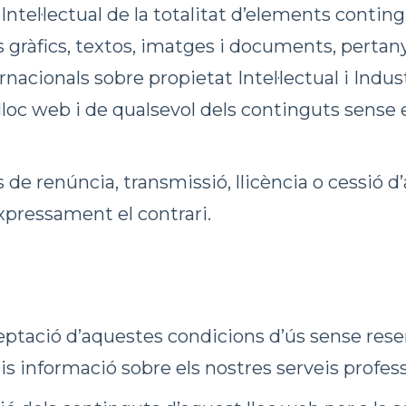
i Intel·lectual de la totalitat d’elements conti
s gràfics, textos, imatges i documents, pert
ternacionals sobre propietat Intel·lectual i In
 lloc web i de qualsevol dels continguts sense 
s de renúncia, transmissió, llicència o cessió 
pressament el contrari.
eptació d’aquestes condicions d’ús sense reserv
ris informació sobre els nostres serveis profess