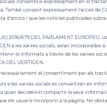
es socials consenteix expressament en el tract
desa. També consent expressament l’accés de
sta d’amics i que les notícies publicades sobre
UE) 2016/679 DEL PARLAMENT EUROPEU, us i
 a les xarxes socials, seran incorporades a un
nir-lo informats a través de les xarxes socials
NICA DEL VERTIGEN.
 necessàriament el consentiment per als trac
s a les xarxes socials es convertiran en inform
ela quan decideixin compartir la seva inform
ue els usuaris incorporin a la pàgina. No obsta